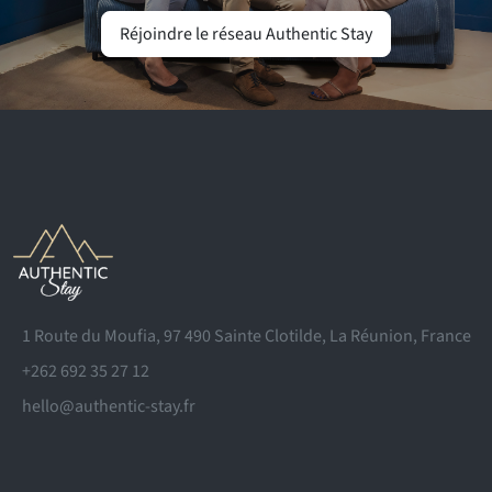
Réjoindre le réseau Authentic Stay
1 Route du Moufia, 97 490 Sainte Clotilde, La Réunion, France
+262 692 35 27 12
hello@authentic-stay.fr