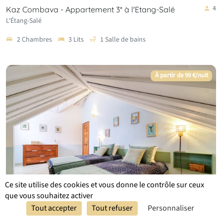
4
Kaz Combava - Appartement 3* à l'Etang-Salé
L'Étang-Salé
2 Chambres
3 Lits
1 Salle de bains
À partir de 99 €/nuit
Ce site utilise des cookies et vous donne le contrôle sur ceux
que vous souhaitez activer
Réserver
Réserver
Tout accepter
Tout refuser
Personnaliser