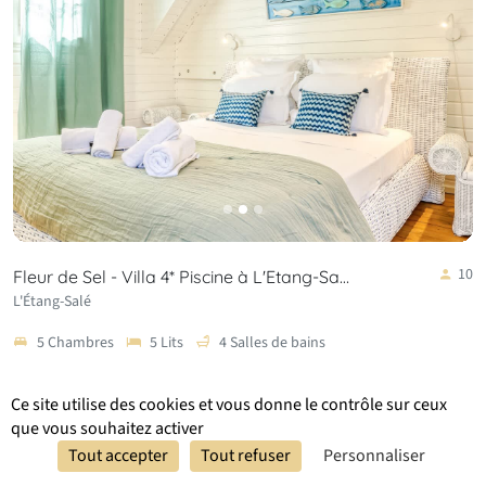
10
Fleur de Sel - Villa 4* Piscine à L'Etang-Sa…
L'Étang-Salé
5 Chambres
5 Lits
4 Salles de bains
Ce site utilise des cookies et vous donne le contrôle sur ceux
À partir de 199 €/nuit
que vous souhaitez activer
Réserver
Réserver
Tout accepter
Tout refuser
Personnaliser