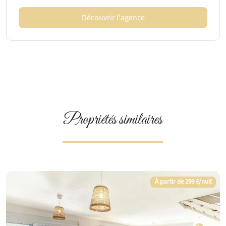
Découvrir l'agence
Propriétés similaires
À partir de 299 €/nuit