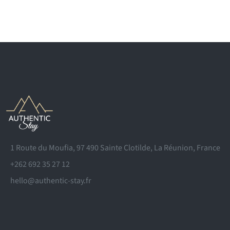
1 Route du Moufia, 97 490 Sainte Clotilde, La Réunion, France
+262 692 35 27 12
hello@authentic-stay.fr