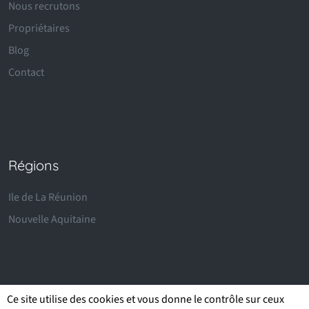
Nous recrutons
Propriétaires
Blog
Contact
Régions
Ile de La Réunion
Nouvelle Aquitaine
Ce site utilise des cookies et vous donne le contrôle sur ceux
©
2026 Authentic Stay. Tous droits réservés.
Admin