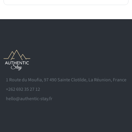
1 Route du Moufia, 97 490 Sainte Clotilde, La Réunion, France
+262 692 35 27 12
hello@authentic-stay.fr