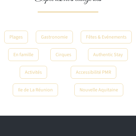
Plages
Gastronomie
Fêtes & Evénements
En famille
Cirques
Authentic Stay
Activités
Accessibilité PMR
Ile de La Réunion
Nouvelle Aquitaine