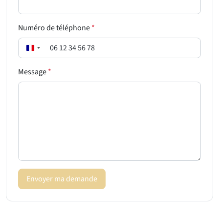
Numéro de téléphone
*
F
r
Message
*
a
n
c
e
+
3
3
Envoyer ma demande