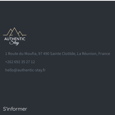
1 Route du Moufia, 97 490 Sainte Clotilde, La Réunion, France
+262 692 35 27 12
hello@authentic-stay.fr
S'informer